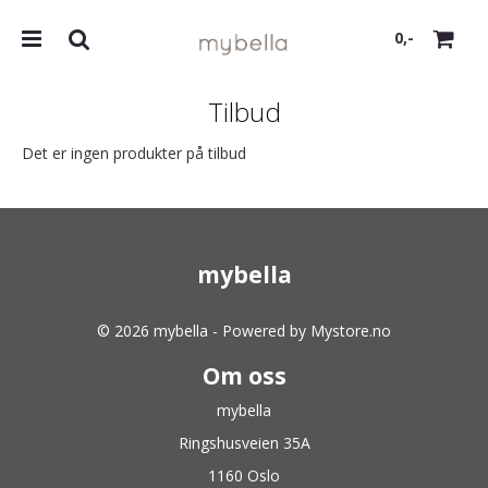
0,-
Tilbud
Det er ingen produkter på tilbud
Nullstill
Trykk ENTER for å søke
mybella
© 2026 mybella - Powered by
Mystore.no
Om oss
mybella
Ringshusveien 35A
1160 Oslo