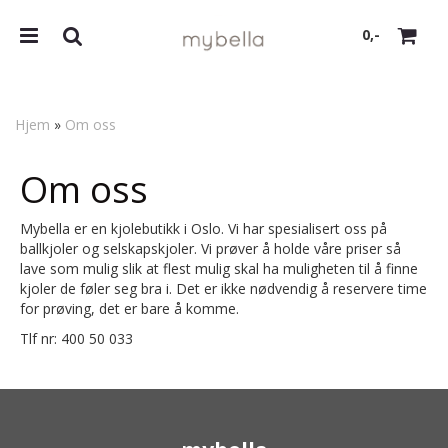
0,-
Hjem
»
Om oss
Nullstill
Om oss
Trykk ENTER for å søke
Mybella er en kjolebutikk i Oslo. Vi har spesialisert oss på
ballkjoler og selskapskjoler. Vi prøver å holde våre priser så
lave som mulig slik at flest mulig skal ha muligheten til å finne
kjoler de føler seg bra i. Det er ikke nødvendig å reservere time
for prøving, det er bare å komme.
Tlf nr: 400 50 033